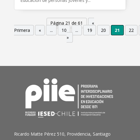
Educación de personas Jóvenes y...
Página 21 de 61
«
Primera
«
...
10
...
19
20
21
22
»
Ricardo Matte Pérez 510, Providencia, Santiago