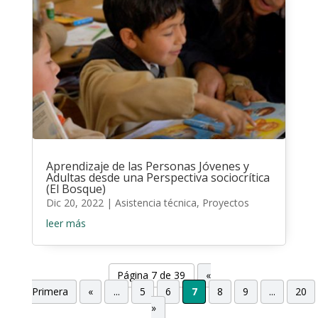
Aprendizaje de las Personas Jóvenes y
Adultas desde una Perspectiva sociocrítica
(El Bosque)
Dic 20, 2022
|
Asistencia técnica
,
Proyectos
leer más
Página 7 de 39
«
Primera
«
...
5
6
7
8
9
...
20
»