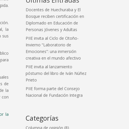
pida.
Docentes de Huechuraba y El
Bosque reciben certificación en
ción.
Diplomado en Educación de
l, la
Personas Jóvenes y Adultas
n sus
PIIE invita al Ciclo de Otoño-
Invierno “Laboratorio de
Emociones”: una inmersión
blico
creativa en el mundo afectivo
 para
PIIE invita al lanzamiento
póstumo del libro de Iván Núñez
uales
Prieto
os de
PIIE forma parte del Consejo
de la
Nacional de Fundación Integra
r con
or la
Categorías
Columna de opinión
(8)