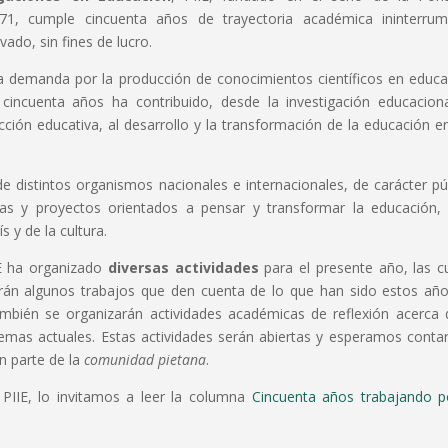
71, cumple cincuenta años de trayectoria académica ininterrum
ado, sin fines de lucro.
lta demanda por la producción de conocimientos científicos en educa
cincuenta años ha contribuido, desde la investigación educaciona
ción educativa, al desarrollo y la transformación de la educación e
 de distintos organismos nacionales e internacionales, de carácter pú
tivas y proyectos orientados a pensar y transformar la educación,
s y de la cultura.
E ha organizado
diversas actividades
para el presente año, las c
rán algunos trabajos que den cuenta de lo que han sido estos añ
también se organizarán actividades académicas de reflexión acerca 
lemas actuales. Estas actividades serán abiertas y esperamos conta
n parte de la
comunidad pietana
.
 PIIE, lo invitamos a leer la columna
Cincuenta años trabajando p