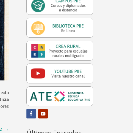
Sexta
icia
dores
e
→
Últimas Entradas