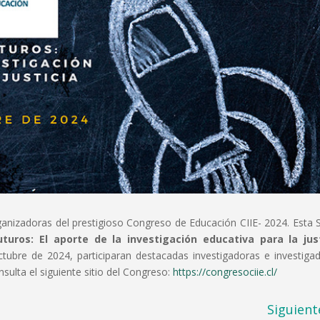
organizadoras del prestigioso Congreso de Educación CIIE- 2024. Esta 
turos: El aporte de la investigación educativa para la just
octubre de 2024, participaran destacadas investigadoras e investiga
sulta el siguiente sitio del Congreso:
https://congresociie.cl/
Siguient