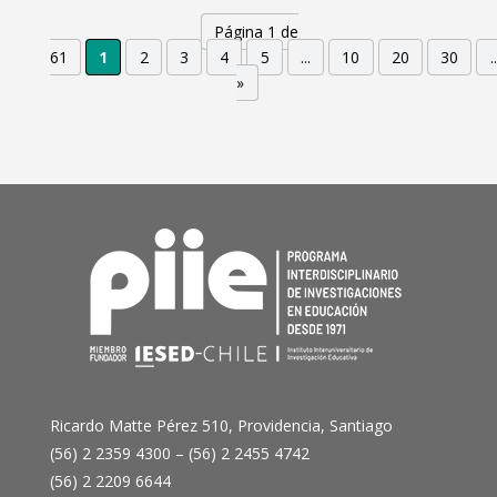
Página 1 de
61
1
2
3
4
5
...
10
20
30
..
»
Ricardo Matte Pérez 510, Providencia, Santiago
(56) 2 2359 4300 – (56) 2 2455 4742
(56) 2 2209 6644