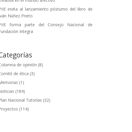
creativa en el mundo afectivo
PIIE invita al lanzamiento póstumo del libro de
Iván Núñez Prieto
PIIE forma parte del Consejo Nacional de
Fundación Integra
Categorías
Columna de opinión
(8)
Comité de ética
(3)
Memorias
(1)
Noticias
(184)
Plan Nacional Tutorías
(32)
Proyectos
(114)