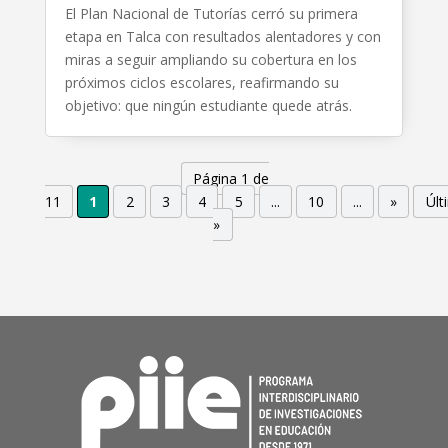
El Plan Nacional de Tutorías cerró su primera
etapa en Talca con resultados alentadores y con
miras a seguir ampliando su cobertura en los
próximos ciclos escolares, reafirmando su
objetivo: que ningún estudiante quede atrás.
Página 1 de
11
1
2
3
4
5
...
10
...
»
Últ
»