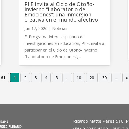
PIIE invita al Ciclo de Otoño-
Invierno “Laboratorio de
Emociones”: una inmersión
creativa en el mundo afectivo
Jun 17, 2026
|
Noticias
El Programa Interdisciplinario de
Investigaciones en Educación, PIIE, invita a
participar en el Ciclo de Otoño-Invierno
“Laboratorio de Emociones”,...
 61
1
2
3
4
5
...
10
20
30
...
»
Ricardo Matte Pérez 510, Pr
(56) 2 2359 4300 – (56) 2 