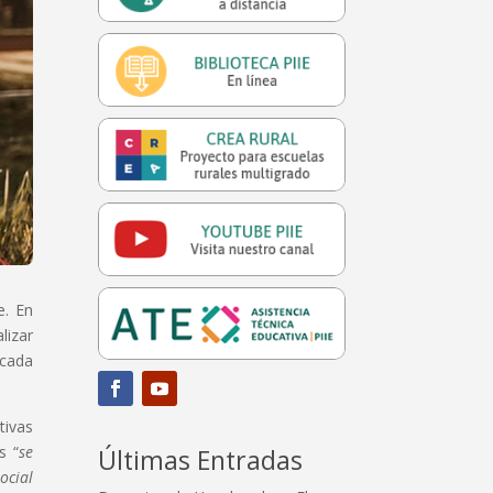
e. En
lizar
écada
tivas
s “
se
Últimas Entradas
ocial