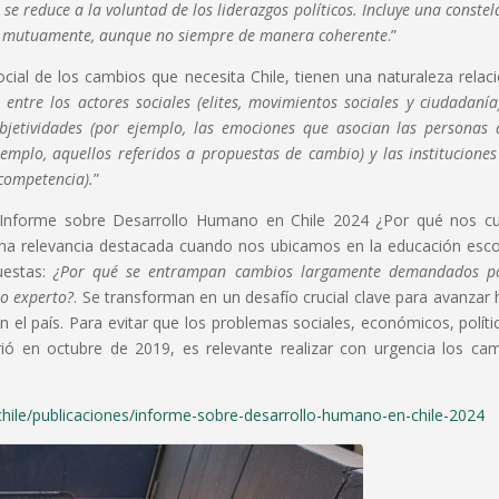
se reduce a la voluntad de los liderazgos políticos. Incluye una constel
úan mutuamente, aunque no siempre de manera coherente
.”
ial de los cambios que necesita Chile, tienen una naturaleza relaci
entre los actores sociales (elites, movimientos sociales y ciudadanía)
bjetividades (por ejemplo, las emociones que asocian las personas 
jemplo, aquellos referidos a propuestas de cambio) y las instituciones
 competencia).
”
 Informe sobre Desarrollo Humano en Chile 2024 ¿Por qué nos c
na relevancia destacada cuando nos ubicamos en la educación esco
uestas:
¿Por qué se entrampan cambios largamente demandados p
to experto?
. Se transforman en un desafío crucial clave para avanzar 
 el país. Para evitar que los problemas sociales, económicos, políti
ió en octubre de 2019, es relevante realizar con urgencia los ca
chile/publicaciones/informe-sobre-desarrollo-humano-en-chile-2024