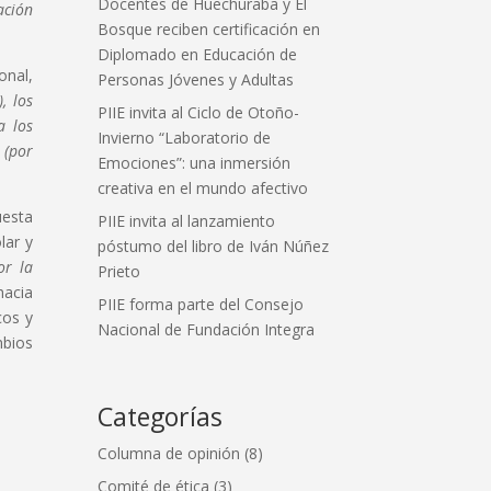
Docentes de Huechuraba y El
ación
Bosque reciben certificación en
Diplomado en Educación de
onal,
Personas Jóvenes y Adultas
, los
PIIE invita al Ciclo de Otoño-
a los
Invierno “Laboratorio de
 (por
Emociones”: una inmersión
creativa en el mundo afectivo
uesta
PIIE invita al lanzamiento
lar y
póstumo del libro de Iván Núñez
or la
Prieto
hacia
PIIE forma parte del Consejo
cos y
Nacional de Fundación Integra
mbios
Categorías
Columna de opinión
(8)
Comité de ética
(3)