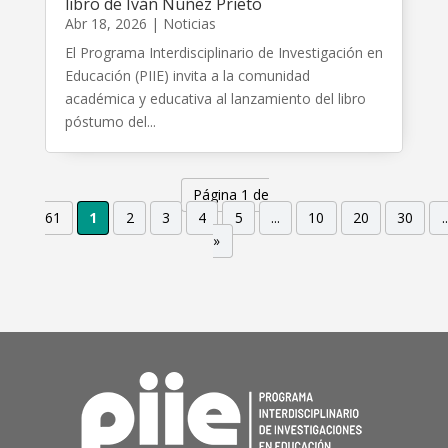
libro de Iván Núñez Prieto
Abr 18, 2026
|
Noticias
El Programa Interdisciplinario de Investigación en
Educación (PIIE) invita a la comunidad
académica y educativa al lanzamiento del libro
póstumo del...
Página 1 de
61
1
2
3
4
5
...
10
20
30
..
»