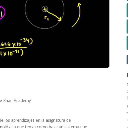
de Khan Academy
de los aprendizajes en la asignatura de
cnológico que tenga como base un sistema que