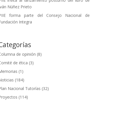
PIIE invita al lanzamiento póstumo del libro de
Iván Núñez Prieto
PIIE forma parte del Consejo Nacional de
Fundación Integra
Categorías
Columna de opinión
(8)
Comité de ética
(3)
Memorias
(1)
Noticias
(184)
Plan Nacional Tutorías
(32)
Proyectos
(114)