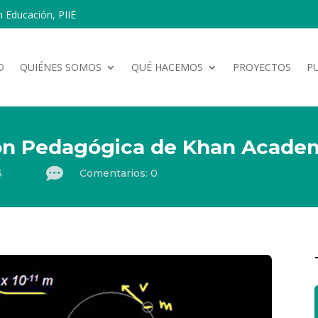
n Educación, PIIE
O
QUIÉNES SOMOS
QUÉ HACEMOS
PROYECTOS
P
ón Pedagógica de Khan Acade

3
Comentarios: 0