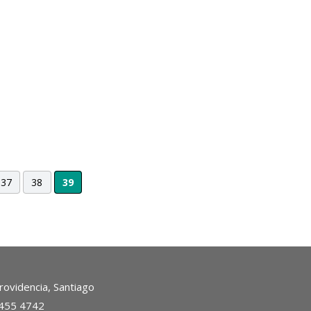
37
38
39
ovidencia, Santiago
2455 4742