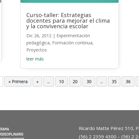
Curso-taller: Estrategias
docentes para mejorar el clima
y la convivencia escolar
Dic 26, 2012
|
Experimentación
pedagógica
,
Formación continua
,
Proyectos
leer más
« Primera
«
...
10
20
30
...
35
36
Ricardo Matte Pérez 510, Pr
(56) 2 2359 4300 – (56) 2 