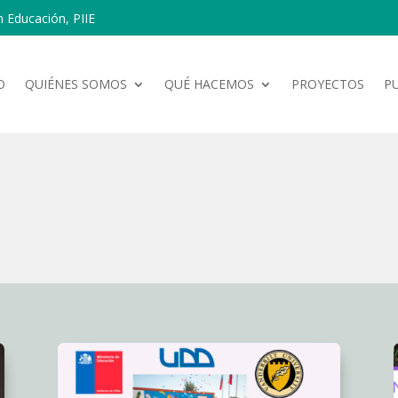
n Educación, PIIE
O
QUIÉNES SOMOS
QUÉ HACEMOS
PROYECTOS
P