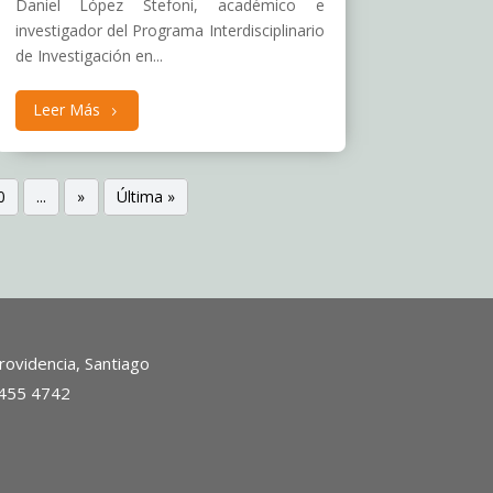
Daniel López Stefoni, académico e
investigador del Programa Interdisciplinario
de Investigación en...
Leer Más
0
...
»
Última »
ovidencia, Santiago
2455 4742