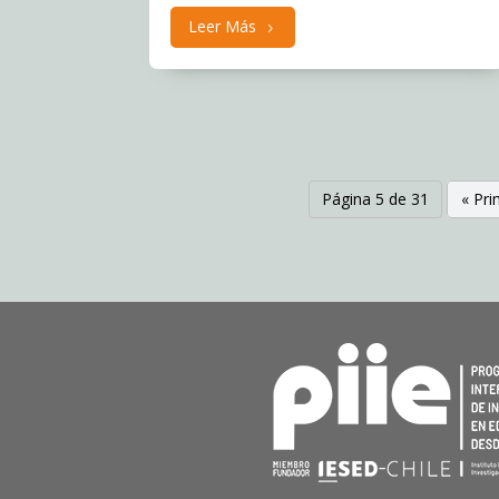
Leer Más
Página 5 de 31
« Pr