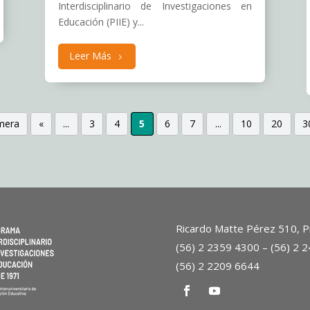
Interdisciplinario de Investigaciones en
Educación (PIIE) y...
Leer Más
imera
«
...
3
4
5
6
7
...
10
20
3
Ricardo Matte Pérez 510, Pr
(56) 2 2359 4300 – (56) 2 
(56) 2 2209 6644