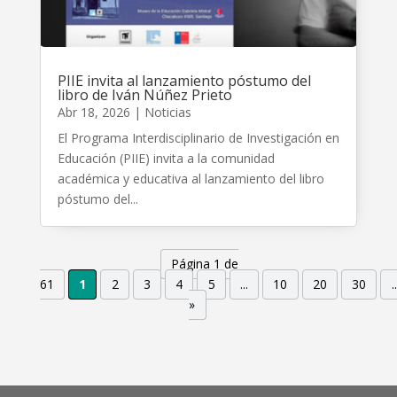
PIIE invita al lanzamiento póstumo del
libro de Iván Núñez Prieto
Abr 18, 2026
|
Noticias
El Programa Interdisciplinario de Investigación en
Educación (PIIE) invita a la comunidad
académica y educativa al lanzamiento del libro
póstumo del...
Página 1 de
61
1
2
3
4
5
...
10
20
30
..
»