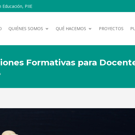
n Educación, PIIE
O
QUIÉNES SOMOS
QUÉ HACEMOS
PROYECTOS
P
ciones Formativas para Docent
4