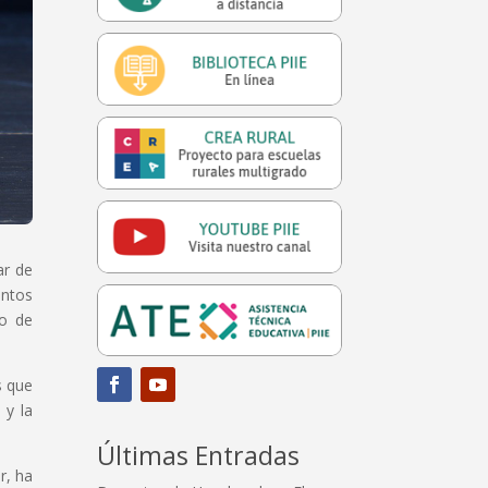
ar de
entos
io de
s que
 y la
Últimas Entradas
r, ha