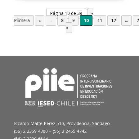
Página 10 de 39
«
Primera
«
...
8
9
10
11
12
...
»
Ricardo Matte Pérez 510, Providencia, Santiago
(56) 2 2359 4300 – (56) 2 2455 4742
(56) 2 2209 6644