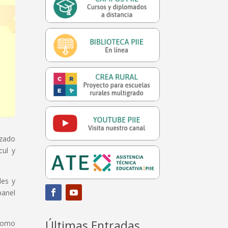
izado
cul y
des y
panel
Últimas Entradas
 como