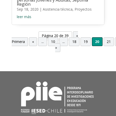
personas Jóvenes y Adultas, Séptima
Región
Sep 18, 2020
|
Asistencia técnica
,
Proyectos
leer más
Página 20 de 39
«
Primera
«
...
10
...
18
19
20
21
»