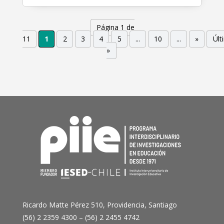
Página 1 de
11
1
2
3
4
5
...
10
...
»
Últ
»
Ricardo Matte Pérez 510, Providencia, Santiago
(56) 2 2359 4300 – (56) 2 2455 4742