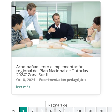
Acompañamiento e implementación
regional del Plan Nacional de Tutorías
2024” Zona Sur II
Oct 8, 2024
|
Experimentación pedagógica
leer más
Página 1 de
39
1
2
3
4
5
...
10
20
30
..