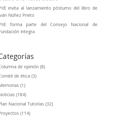
PIIE invita al lanzamiento póstumo del libro de
Iván Núñez Prieto
PIIE forma parte del Consejo Nacional de
Fundación Integra
Categorías
Columna de opinión
(8)
Comité de ética
(3)
Memorias
(1)
Noticias
(184)
Plan Nacional Tutorías
(32)
Proyectos
(114)