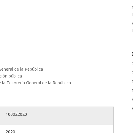
General de la República
nción pública
 la Tesorería General de la República
100022020
2020