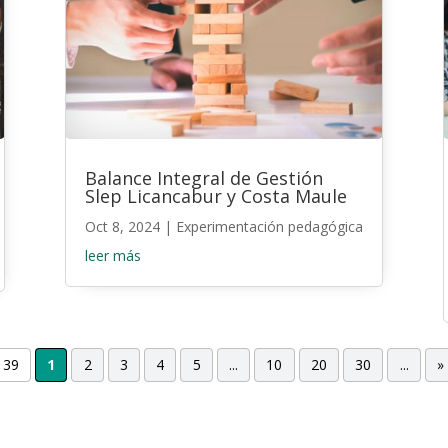
Balance Integral de Gestión
Slep Licancabur y Costa Maule
Oct 8, 2024
|
Experimentación pedagógica
leer más
 39
1
2
3
4
5
...
10
20
30
...
»