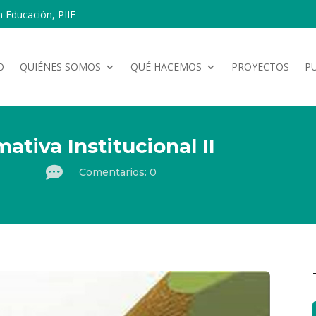
n Educación, PIIE
O
QUIÉNES SOMOS
QUÉ HACEMOS
PROYECTOS
P
ativa Institucional II

Comentarios: 0