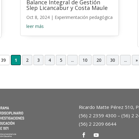
Balance Integral de Gestión
Slep Licancabur y Costa Maule
Oct 8, 2024
|
Experimentación pedagógica
leer más
 39
1
2
3
4
5
...
10
20
30
...
»
Ricardo Matte Pérez 510, Pr
(56) 2 2359 4300 – (56) 2 
(56) 2 2209 6644