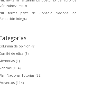
PIIE invita al lanzamiento póstumo del libro de
Iván Núñez Prieto
PIIE forma parte del Consejo Nacional de
Fundación Integra
Categorías
Columna de opinión
(8)
Comité de ética
(3)
Memorias
(1)
Noticias
(184)
Plan Nacional Tutorías
(32)
Proyectos
(114)