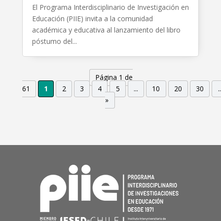
El Programa Interdisciplinario de Investigación en
Educación (PIIE) invita a la comunidad
académica y educativa al lanzamiento del libro
póstumo del...
Página 1 de
61
1
2
3
4
5
...
10
20
30
..
»