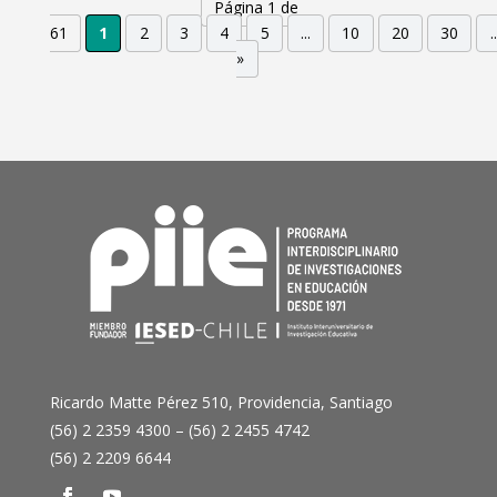
Página 1 de
61
1
2
3
4
5
...
10
20
30
..
»
Ricardo Matte Pérez 510, Providencia, Santiago
(56) 2 2359 4300 – (56) 2 2455 4742
(56) 2 2209 6644