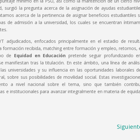
 puntaje mínimo en la PSU, así como la mantención de un cierto niv
 surgió la pregunta acerca de la asignación de ayudas estudiantil
tamos acerca de la pertinencia de asignar beneficios estudiantiles 
bas de admisión a la universidad, los cuales se encuentran íntima
tes.
 adjudicados, enfocados principalmente en el estadio de resul
 la formación recibida, matching entre formación y empleo, retornos, 
uipo de
Equidad en Educación
pretende seguir profundizando e
 manifiestan tras la titulación. En este ámbito, una línea de anális
as universidades y su influencia en las oportunidades laborales d
al, sobre sus posibilidades de movilidad social. Estas investigacion
nto a nivel nacional sobre el tema, sino que también contribu
icas e institucionales para avanzar integralmente en materia de equid
Siguient