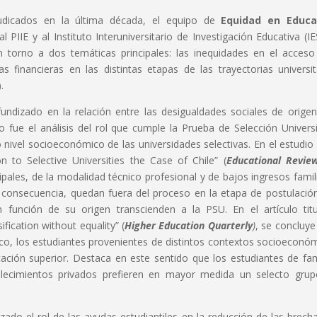
dicados en la última década, el equipo de
Equidad en Educa
l PIIE y al Instituto Interuniversitario de Investigación Educativa (I
 torno a dos temáticas principales: las inequidades en el acceso
 financieras en las distintas etapas de las trayectorias universit
.
fundizado en la relación entre las desigualdades sociales de origen
 fue el análisis del rol que cumple la Prueba de Selección Universi
o nivel socioeconómico de las universidades selectivas. En el estudio
to Selective Universities the Case of Chile” (
Educational Revie
pales, de la modalidad técnico profesional y de bajos ingresos famil
onsecuencia, quedan fuera del proceso en la etapa de postulación
n función de su origen transcienden a la PSU. En el artículo tit
fication without equality” (
Higher Education Quarterly
)
, se concluye
, los estudiantes provenientes de distintos contextos socioeconó
cación superior. Destaca en este sentido que los estudiantes de fam
lecimientos privados prefieren en mayor medida un selecto gru
izado el rol de las ayudas estudiantiles en la reducción de las brech