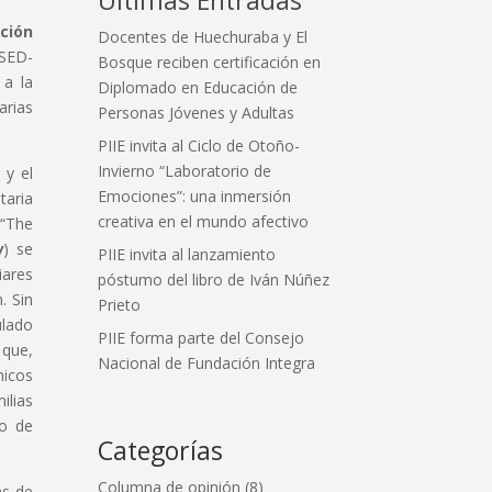
ción
Docentes de Huechuraba y El
ESED-
Bosque reciben certificación en
 a la
Diplomado en Educación de
arias
Personas Jóvenes y Adultas
PIIE invita al Ciclo de Otoño-
Invierno “Laboratorio de
 y el
Emociones”: una inmersión
taria
creativa en el mundo afectivo
 “The
w
) se
PIIE invita al lanzamiento
iares
póstumo del libro de Iván Núñez
. Sin
Prieto
ulado
PIIE forma parte del Consejo
 que,
Nacional de Fundación Integra
micos
ilias
po de
Categorías
Columna de opinión
(8)
as de