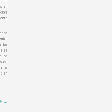
el de
es en
sobre
mente
tados
entre
n las
is se
e los
es no
ir al
ad en
e
→