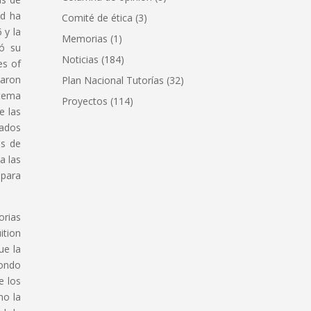
ad ha
Comité de ética
(3)
 y la
Memorias
(1)
ró su
Noticias
(184)
es of
iaron
Plan Nacional Tutorías
(32)
stema
Proyectos
(114)
e las
zados
es de
a las
 para
orias
ition
ue la
Fondo
e los
mo la