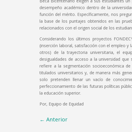
Beca Bicentenario exigen a sus estudiantes un
desempeño académico dentro de la universidad,
función del mérito. Específicamente, nos pregun
la base de los puntajes obtenidos en las prue
relacionados con el origen social de los estudian
Considerando los últimos proyectos FONDECYT
(inserción laboral, satisfacción con el empleo y
otros) de la trayectoria universitaria, el eq
desigualdades de acceso a la universidad que se
refiere a la segmentación socioeconómica de l
titulados universitarios y, de manera más gener
solo pretenden llenar un vacío de conocimie
perfeccionamiento de las futuras políticas públ
la educación superior.
Por, Equipo de Equidad
←
Anterior