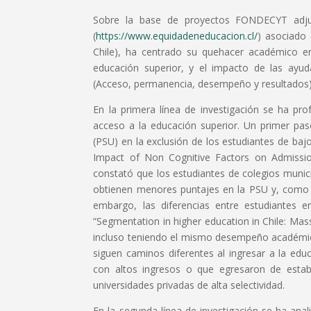
Sobre la base de proyectos FONDECYT adju
(
https://www.equidadeneducacion.cl/
) asociado a
Chile), ha centrado su quehacer académico en
educación superior, y el impacto de las ayudas
(Acceso, permanencia, desempeño y resultados)
En la primera línea de investigación se ha pro
acceso a la educación superior. Un primer paso
(PSU) en la exclusión de los estudiantes de baj
Impact of Non Cognitive Factors on Admission 
constató que los estudiantes de colegios munici
obtienen menores puntajes en la PSU y, como c
embargo, las diferencias entre estudiantes e
“Segmentation in higher education in Chile: Massi
incluso teniendo el mismo desempeño académico
siguen caminos diferentes al ingresar a la edu
con altos ingresos o que egresaron de estab
universidades privadas de alta selectividad.
En la segunda línea de investigación se ha anal