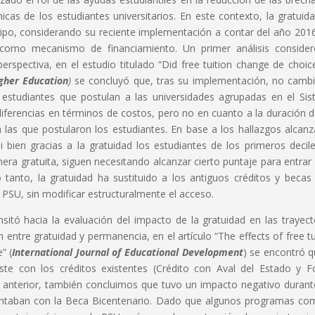
icas de los estudiantes universitarios. En este contexto, la gratuid
equipo, considerando su reciente implementación a contar del año 2016
 como mecanismo de financiamiento. Un primer análisis conside
erspectiva, en el estudio titulado “Did free tuition change de choic
gher Education
)
se concluyó que, tras su implementación, no camb
 estudiantes que postulan a las universidades agrupadas en el Si
diferencias en términos de costos, pero no en cuanto a la duración d
 a las que postularon los estudiantes. En base a los hallazgos alcan
i bien gracias a la gratuidad los estudiantes de los primeros decil
nera gratuita, siguen necesitando alcanzar cierto puntaje para entrar 
o tanto, la gratuidad ha sustituido a los antiguos créditos y becas
a PSU, sin modificar estructuralmente el acceso.
nsitó hacia la evaluación del impacto de la gratuidad en las trayect
ón entre gratuidad y permanencia, en el artículo “The effects of free tu
” (
International Journal of Educational Development
) se encontró q
ste con los créditos existentes (Crédito con Aval del Estado y 
lo anterior, también concluimos que tuvo un impacto negativo durant
ntaban con la Beca Bicentenario. Dado que algunos programas co