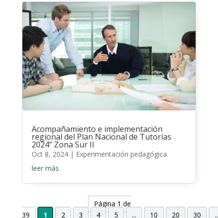
Acompañamiento e implementación
regional del Plan Nacional de Tutorías
2024” Zona Sur II
Oct 8, 2024
|
Experimentación pedagógica
leer más
Página 1 de
39
1
2
3
4
5
...
10
20
30
..