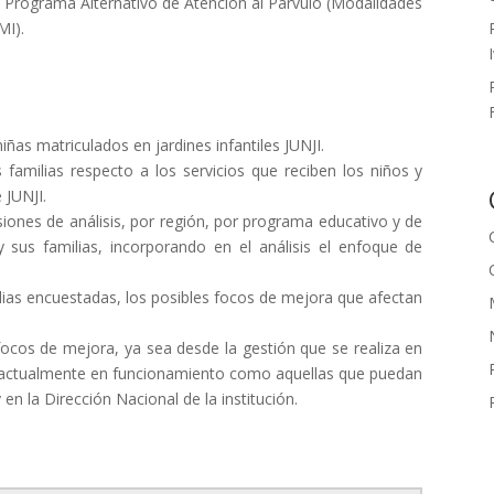
), Programa Alternativo de Atención al Párvulo (Modalidades
MI).
niñas matriculados en jardines infantiles JUNJI.
as familias respecto a los servicios que reciben los niños y
 JUNJI.
siones de análisis, por región, por programa educativo y de
y sus familias, incorporando en el análisis el enfoque de
milias encuestadas, los posibles focos de mejora que afectan
ocos de mejora, ya sea desde la gestión que se realiza en
as actualmente en funcionamiento como aquellas que puedan
 en la Dirección Nacional de la institución.