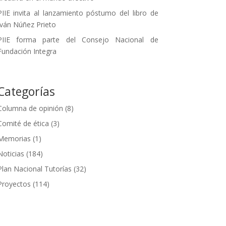
PIIE invita al lanzamiento póstumo del libro de
Iván Núñez Prieto
PIIE forma parte del Consejo Nacional de
Fundación Integra
Categorías
Columna de opinión
(8)
Comité de ética
(3)
Memorias
(1)
Noticias
(184)
Plan Nacional Tutorías
(32)
Proyectos
(114)