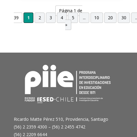
Página 1 de
39
1
2
3
4
5
...
10
20
30
..
»
Ricardo Matte Pérez 510, Providencia, Santiago
(56) 2 2359 4300 – (56) 2 2455 4742
(56) 2 2209 6644