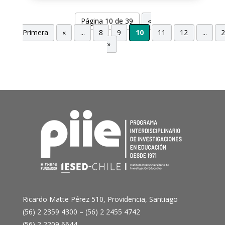
Página 10 de 39
«
Primera
«
...
8
9
10
11
12
...
»
Ricardo Matte Pérez 510, Providencia, Santiago
(56) 2 2359 4300 – (56) 2 2455 4742
(56) 2 2209 6644