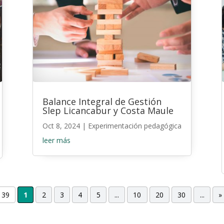
Balance Integral de Gestión
Slep Licancabur y Costa Maule
Oct 8, 2024
|
Experimentación pedagógica
leer más
 39
1
2
3
4
5
...
10
20
30
...
»