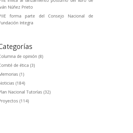
PIIE invita al lanzamiento póstumo del libro de
Iván Núñez Prieto
PIIE forma parte del Consejo Nacional de
Fundación Integra
Categorías
Columna de opinión
(8)
Comité de ética
(3)
Memorias
(1)
Noticias
(184)
Plan Nacional Tutorías
(32)
Proyectos
(114)