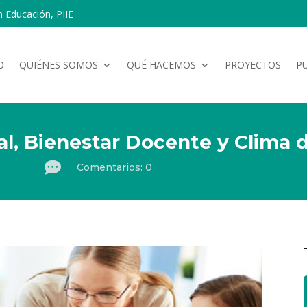
n Educación, PIIE
O
QUIÉNES SOMOS
QUÉ HACEMOS
PROYECTOS
P
l, Bienestar Docente y Clima 

Comentarios: 0