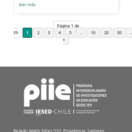
leer más
Página 1 de
39
1
2
3
4
5
...
10
20
30
..
»
Ricardo Matte Pérez 510, Providencia, Santiago