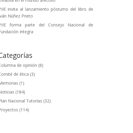
creativa en el mundo afectivo
PIIE invita al lanzamiento póstumo del libro de
Iván Núñez Prieto
PIIE forma parte del Consejo Nacional de
Fundación Integra
Categorías
Columna de opinión
(8)
Comité de ética
(3)
Memorias
(1)
Noticias
(184)
Plan Nacional Tutorías
(32)
Proyectos
(114)