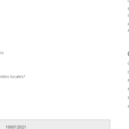
dos
idos locales?
100012021