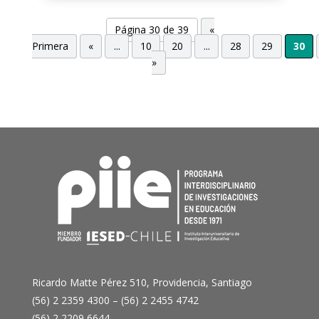
Página 30 de 39
«
Primera
«
...
10
20
...
28
29
30
»
Ricardo Matte Pérez 510, Providencia, Santiago
(56) 2 2359 4300 – (56) 2 2455 4742
(56) 2 2209 6644