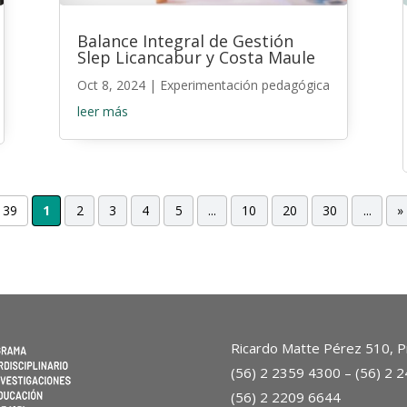
Balance Integral de Gestión
Slep Licancabur y Costa Maule
Oct 8, 2024
|
Experimentación pedagógica
leer más
 39
1
2
3
4
5
...
10
20
30
...
»
Ricardo Matte Pérez 510, Pr
(56) 2 2359 4300 – (56) 2 
(56) 2 2209 6644