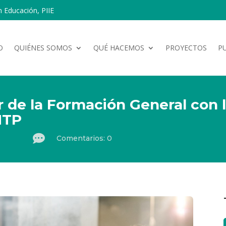
n Educación, PIIE
O
QUIÉNES SOMOS
QUÉ HACEMOS
PROYECTOS
P
ar de la Formación General con
MTP

Comentarios: 0