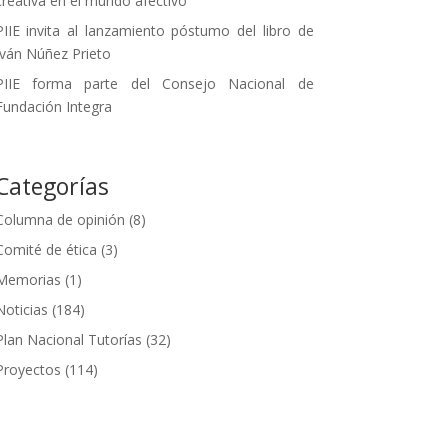
creativa en el mundo afectivo
PIIE invita al lanzamiento póstumo del libro de
Iván Núñez Prieto
PIIE forma parte del Consejo Nacional de
Fundación Integra
Categorías
Columna de opinión
(8)
Comité de ética
(3)
Memorias
(1)
Noticias
(184)
Plan Nacional Tutorías
(32)
Proyectos
(114)