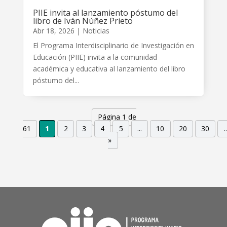
PIIE invita al lanzamiento póstumo del
libro de Iván Núñez Prieto
Abr 18, 2026
|
Noticias
El Programa Interdisciplinario de Investigación en
Educación (PIIE) invita a la comunidad
académica y educativa al lanzamiento del libro
póstumo del...
Página 1 de
61
1
2
3
4
5
...
10
20
30
..
»