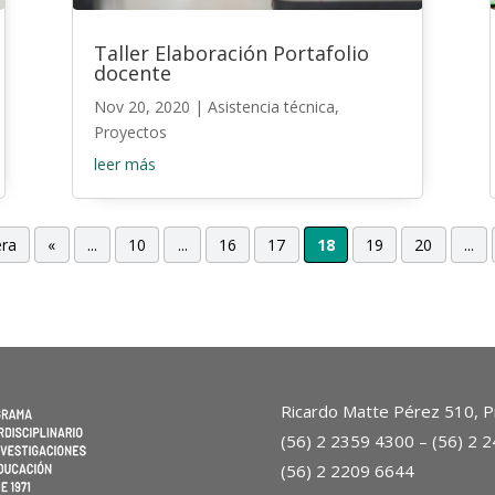
Taller Elaboración Portafolio
docente
Nov 20, 2020
|
Asistencia técnica
,
Proyectos
leer más
era
«
...
10
...
16
17
18
19
20
...
Ricardo Matte Pérez 510, Pr
(56) 2 2359 4300 – (56) 2 
(56) 2 2209 6644