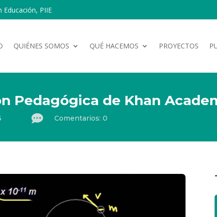
n Educación, PIIE
O
QUIÉNES SOMOS
QUÉ HACEMOS
PROYECTOS
P
ón Pedagógica de Khan Acade

3
Comentarios: 0