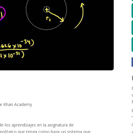
de Khan Academy
de los aprendizajes en la asignatura de
cnológico que tenga como base un sistema que