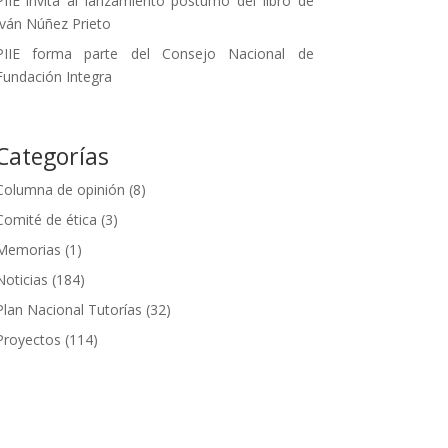
PIIE invita al lanzamiento póstumo del libro de
Iván Núñez Prieto
PIIE forma parte del Consejo Nacional de
Fundación Integra
Categorías
Columna de opinión
(8)
Comité de ética
(3)
Memorias
(1)
Noticias
(184)
Plan Nacional Tutorías
(32)
Proyectos
(114)