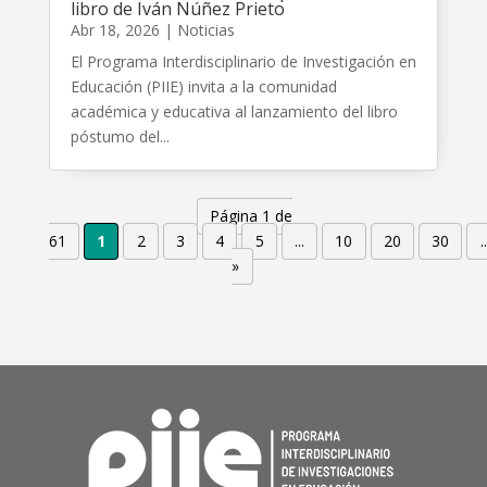
libro de Iván Núñez Prieto
Abr 18, 2026
|
Noticias
El Programa Interdisciplinario de Investigación en
Educación (PIIE) invita a la comunidad
académica y educativa al lanzamiento del libro
póstumo del...
Página 1 de
61
1
2
3
4
5
...
10
20
30
..
»