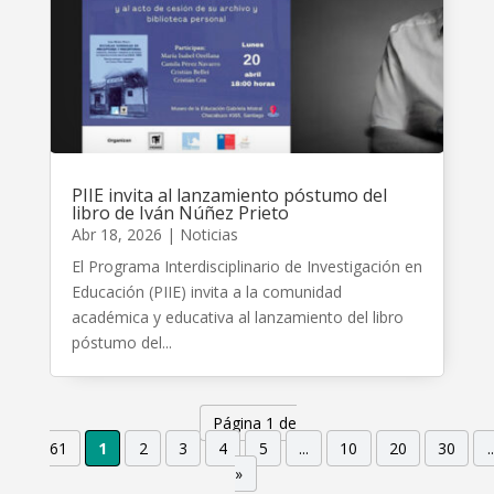
PIIE invita al lanzamiento póstumo del
libro de Iván Núñez Prieto
Abr 18, 2026
|
Noticias
El Programa Interdisciplinario de Investigación en
Educación (PIIE) invita a la comunidad
académica y educativa al lanzamiento del libro
póstumo del...
Página 1 de
61
1
2
3
4
5
...
10
20
30
..
»