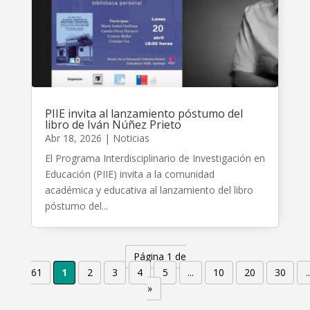
PIIE invita al lanzamiento póstumo del
libro de Iván Núñez Prieto
Abr 18, 2026
|
Noticias
El Programa Interdisciplinario de Investigación en
Educación (PIIE) invita a la comunidad
académica y educativa al lanzamiento del libro
póstumo del...
Página 1 de
61
1
2
3
4
5
...
10
20
30
..
»