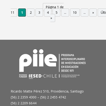
Página 1 de
11
1
2
3
4
5
...
10
...
»
Últ
»
Ricardo Matte Pérez 510, Providencia, Santiago
(56) 2 2359 4300 – (56) 2 2455 4742
(56) 2 2209 6644