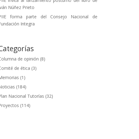
PIIE invita al lanzamiento póstumo del libro de
Iván Núñez Prieto
PIIE forma parte del Consejo Nacional de
Fundación Integra
Categorías
Columna de opinión
(8)
Comité de ética
(3)
Memorias
(1)
Noticias
(184)
Plan Nacional Tutorías
(32)
Proyectos
(114)