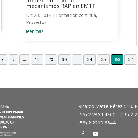
implementación de
mecanismos RAP en EMTP
Dic 23, 2014
|
Formación continua
,
Proyectos
leer más
ra
«
...
10
20
30
...
34
35
36
37
Ricardo Matte Pérez 510, Pr
(56) 2 2359 4300 – (56) 2 
(56) 2 2209 6644