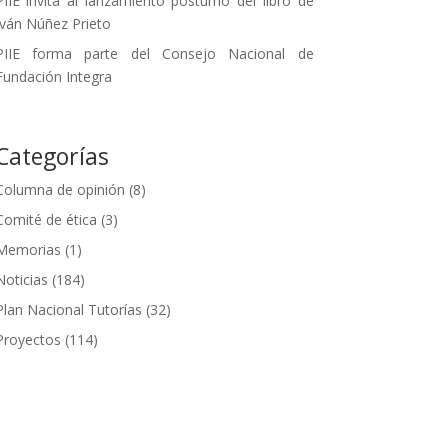
PIIE invita al lanzamiento póstumo del libro de
Iván Núñez Prieto
PIIE forma parte del Consejo Nacional de
Fundación Integra
Categorías
Columna de opinión
(8)
Comité de ética
(3)
Memorias
(1)
Noticias
(184)
Plan Nacional Tutorías
(32)
Proyectos
(114)