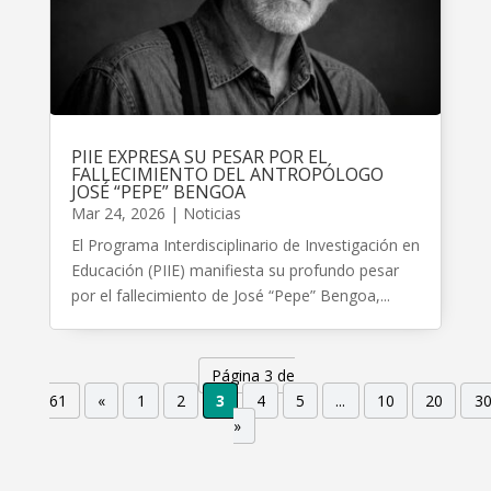
PIIE EXPRESA SU PESAR POR EL
FALLECIMIENTO DEL ANTROPÓLOGO
JOSÉ “PEPE” BENGOA
Mar 24, 2026
|
Noticias
El Programa Interdisciplinario de Investigación en
Educación (PIIE) manifiesta su profundo pesar
por el fallecimiento de José “Pepe” Bengoa,...
Página 3 de
61
«
1
2
3
4
5
...
10
20
3
»