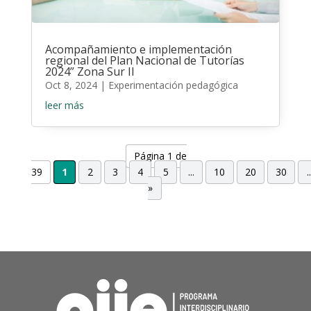
Acompañamiento e implementación
regional del Plan Nacional de Tutorías
2024” Zona Sur II
Oct 8, 2024
|
Experimentación pedagógica
leer más
Página 1 de
39
1
2
3
4
5
...
10
20
30
..
»