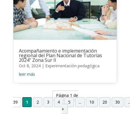
Acompañamiento e implementación
regional del Plan Nacional de Tutorías
2024” Zona Sur II
Oct 8, 2024
|
Experimentación pedagógica
leer más
Página 1 de
39
1
2
3
4
5
...
10
20
30
..
»