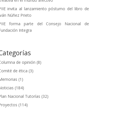
creativa en el mundo afectivo
PIIE invita al lanzamiento póstumo del libro de
Iván Núñez Prieto
PIIE forma parte del Consejo Nacional de
Fundación Integra
Categorías
Columna de opinión
(8)
Comité de ética
(3)
Memorias
(1)
Noticias
(184)
Plan Nacional Tutorías
(32)
Proyectos
(114)