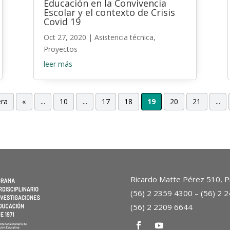
Educación en la Convivencia
Escolar y el contexto de Crisis
Covid 19
Oct 27, 2020
|
Asistencia técnica
,
Proyectos
leer más
era
«
...
10
...
17
18
19
20
21
...
Ricardo Matte Pérez 510, Pr
(56) 2 2359 4300 – (56) 2 
(56) 2 2209 6644