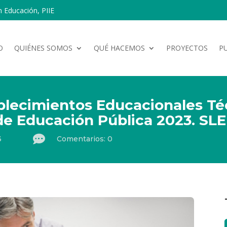
n Educación, PIIE
O
QUIÉNES SOMOS
QUÉ HACEMOS
PROYECTOS
P
blecimientos Educacionales Té
 de Educación Pública 2023. S

3
Comentarios: 0