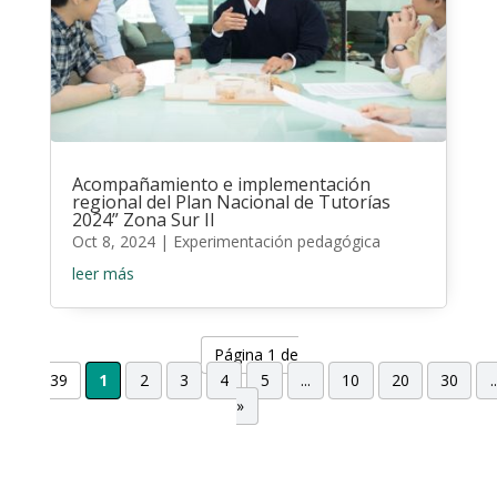
Acompañamiento e implementación
regional del Plan Nacional de Tutorías
2024” Zona Sur II
Oct 8, 2024
|
Experimentación pedagógica
leer más
Página 1 de
39
1
2
3
4
5
...
10
20
30
..
»