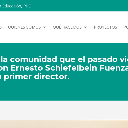
n Educación, PIIE
O
QUIÉNES SOMOS
QUÉ HACEMOS
PROYECTOS
P
a comunidad que el pasado vie
on Ernesto Schiefelbein Fuenzal
u primer director.