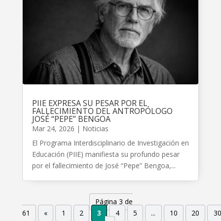
PIIE EXPRESA SU PESAR POR EL
FALLECIMIENTO DEL ANTROPÓLOGO
JOSÉ “PEPE” BENGOA
Mar 24, 2026
|
Noticias
El Programa Interdisciplinario de Investigación en
Educación (PIIE) manifiesta su profundo pesar
por el fallecimiento de José “Pepe” Bengoa,...
Página 3 de
61
«
1
2
3
4
5
...
10
20
3