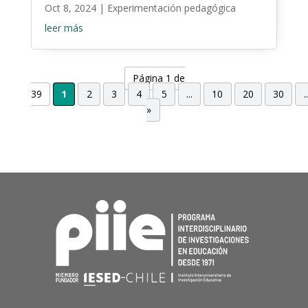
Oct 8, 2024
|
Experimentación pedagógica
leer más
Página 1 de
39
1
2
3
4
5
...
10
20
30
..
»