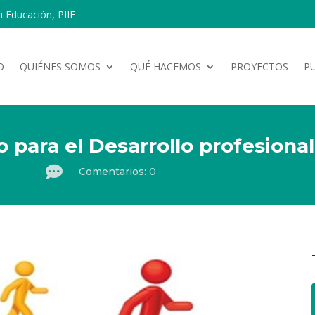
n Educación, PIIE
O
QUIÉNES SOMOS
QUÉ HACEMOS
PROYECTOS
P
 para el Desarrollo profesiona

Comentarios: 0