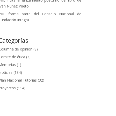
PIIE invita al lanzamiento póstumo del libro de
Iván Núñez Prieto
PIIE forma parte del Consejo Nacional de
Fundación Integra
Categorías
Columna de opinión
(8)
Comité de ética
(3)
Memorias
(1)
Noticias
(184)
Plan Nacional Tutorías
(32)
Proyectos
(114)