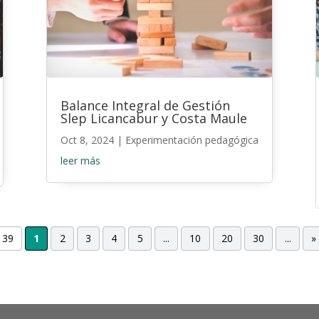
Balance Integral de Gestión
Slep Licancabur y Costa Maule
Oct 8, 2024
|
Experimentación pedagógica
leer más
 39
1
2
3
4
5
...
10
20
30
...
»