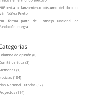
creativa en el mundo afectivo
PIIE invita al lanzamiento póstumo del libro de
Iván Núñez Prieto
PIIE forma parte del Consejo Nacional de
Fundación Integra
Categorías
Columna de opinión
(8)
Comité de ética
(3)
Memorias
(1)
Noticias
(184)
Plan Nacional Tutorías
(32)
Proyectos
(114)